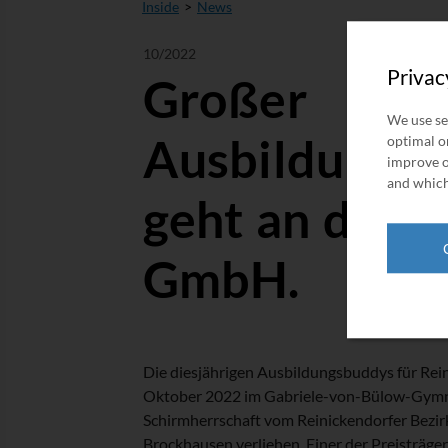
Inside
News
10/2022
Privac
Großer
We use se
Ausbildungs
optimal on
improve o
and which
geht an die 
GmbH.
Die diesjährigen Ausbildungsbuddys für Rei
Oktober 2022 im Gabriele-von-Bülow-Gymn
Schirmherrschaft vom Reinickendorfer Bezi
Brockhausen verliehen. Einer der Preisträger