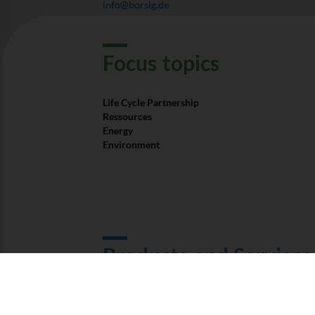
info@borsig.de
Focus­ topics
Life Cycle Partnership
Ressources
Energy
Environment
Products and Services
Waste Heat Recovery Systems
Transfer Line Exchangers