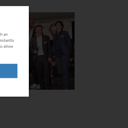
th an
onstantly
to allow