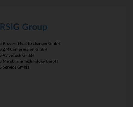
RSIG Group
 Process Heat Exchanger GmbH
G ZM Compression GmbH
G ValveTech GmbH
G Membrane Technology GmbH
G Service GmbH
Separation Units
ne Service