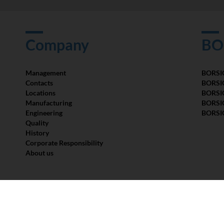
Company
BO
Management
BORSIG
Contacts
BORSI
Locations
BORSI
Manufacturing
BORSI
Engineering
BORSI
Quality
History
Corporate Responsibility
About us
Compressor Valves
Liquid 
Valves
Membra