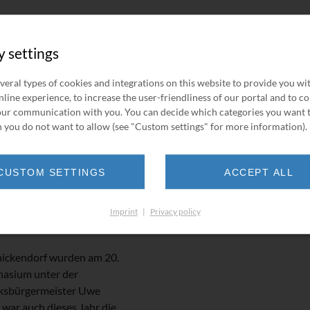
y settings
veral types of cookies and integrations on this website to provide you wi
buddy
line experience, to increase the user-friendliness of our portal and to c
ur communication with you. You can decide which categories you want 
 you do not want to allow (see "Custom settings" for more information).
BORSIG
CUSTOM SETTINGS
ACCEPT ALL
Imprint
|
Privacy policy
nickendorf wurden am 20.
asium unter der
rksbürgermeister Uwe
 war auch dieses Jahr die