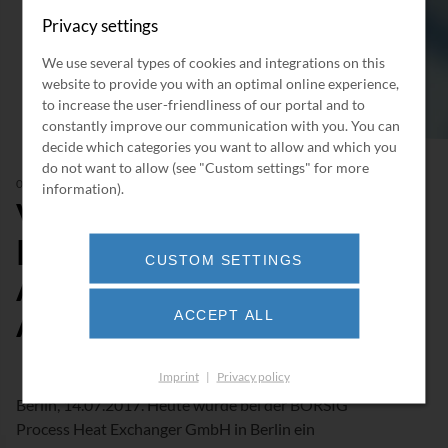
Privacy settings
We use several types of cookies and integrations on this
website to provide you with an optimal online experience,
to increase the user-friendliness of our portal and to
constantly improve our communication with you. You can
decide which categories you want to allow and which you
do not want to allow (see "Custom settings" for more
07/2017
information).
Verladung eines
Reformgas-
CUSTOM SETTINGS
Abhitzesystems für eine
Ammoniak-Anlage
ACCEPT ALL
Imprint
|
Privacy policy
Berlin, 14.07.2017. Heute wurde bei der BORSIG
Process Heat Exchanger GmbH in Berlin ein