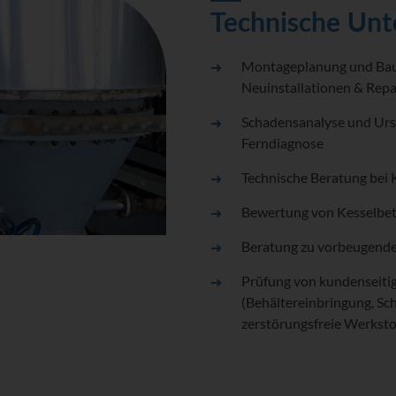
Technische Unt
Montageplanung und Bau
Neuinstallationen & Rep
Schadensanalyse und Urs
Ferndiagnose
Technische Beratung bei
Bewertung von Kesselbet
Beratung zu vorbeugen
Prüfung von kundenseiti
(Behältereinbringung, Sc
zerstörungsfreie Werkst