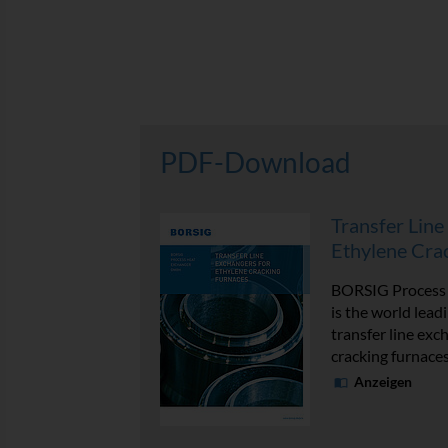
PDF-Download
Transfer Line
Ethylene Cra
BORSIG Process
is the world lead
transfer line exc
cracking furnace
Anzeigen