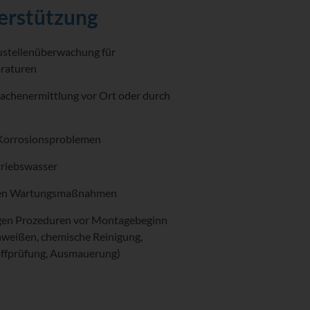
erstützung
stellenüberwachung für
araturen
achenermittlung vor Ort oder durch
 Korrosionsproblemen
riebswasser
den Wartungsmaßnahmen
gen Prozeduren vor Montagebeginn
hweißen, chemische Reinigung,
offprüfung, Ausmauerung)