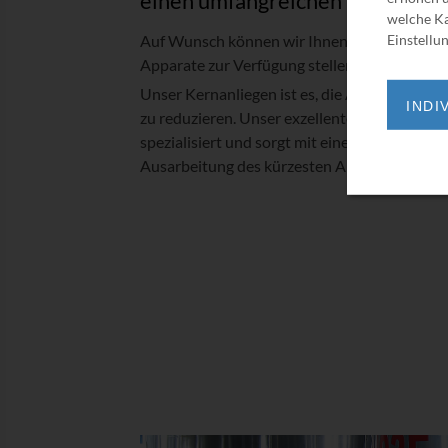
einen umfangreichen Ersatzteils
welche Ka
Auf Wunsch können wir Ihnen einen Komplet
Einstellun
Apparate zur Verfügung stellen.
Unser Kernanliegen ist es, die Ausfallzeit Ih
INDI
zu reduzieren. Unser exzellentes Serviceteam 
spezialisiert und sorgt mit einem detaillierte
Ausarbeitung des kürzesten Ablaufs.