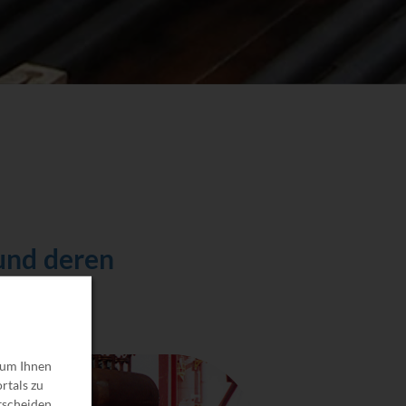
 und deren
 um Ihnen
rtals zu
tscheiden,