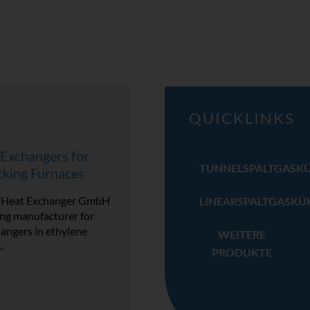
QUICKLINKS
 Exchangers for
TUNNELSPALTGASK
cking Furnaces
 Heat Exchanger GmbH
LINEARSPALTGASKÜ
ing manufacturer for
hangers in ethylene
WEITERE
s.
PRODUKTE