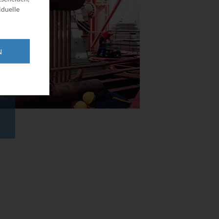
iduelle
N