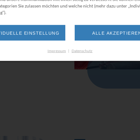
ervice.
tegorien Sie zulassen möchten und welche nicht (mehr dazu unter „Indiv
t-Austausch-Service für
g“).
rer Anlage auf ein Minimum
VIDUELLE EINSTELLUNG
ALLE AKZEPTIERE
ist auf diese Einsätze
n Engineering für die
Impressum
|
Datenschutz