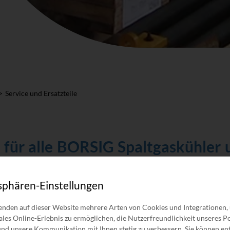
Service und Ersatzteile
e für alle BORSIG Spaltgaskühler
sphären-Einstellungen
e Produktservice
nden auf dieser Website mehrere Arten von Cookies und Integrationen,
anger GmbH bietet
ales Online-Erlebnis zu ermöglichen, die Nutzerfreundlichkeit unseres Po
nd unsere Kommunikation mit Ihnen stetig zu verbessern. Sie können en