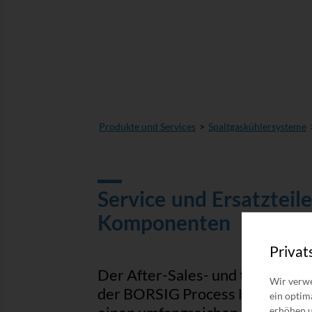
Produkte und Services
Spaltgaskühlersysteme
Service und Ersatzteil
Komponenten
Privat
Der After-Sales- und technisch
Wir verwe
der BORSIG Process Heat Exch
ein optim
erhöhen u