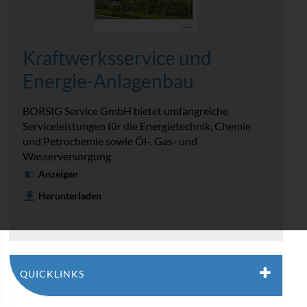
Kraftwerks­service und
Energie-Anlagenbau
BORSIG Service GmbH bietet umfangreiche
Serviceleistungen für die Energietechnik, Chemie
und Petrochemie sowie Öl-, Gas- und
Wasserversorgung.
Anzeigen
Herunterladen
QUICKLINKS