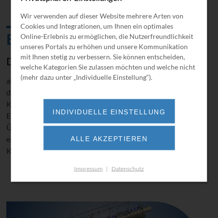
Wir verwenden auf dieser Website mehrere Arten von
Cookies und Integrationen, um Ihnen ein optimales
Engineering und Retrofit
Online-Erlebnis zu ermöglichen, die Nutzerfreundlichkeit
unseres Portals zu erhöhen und unsere Kommunikation
mit Ihnen stetig zu verbessern. Sie können entscheiden,
Die BORSIG Service GmbH bietet
welche Kategorien Sie zulassen möchten und welche nicht
(mehr dazu unter „Individuelle Einstellung“).
allen Kunden der Energieerzeugung und Industrie neben
dem allgemeinen Service von Anlagen, Apparaten und
Kesselbauteilen auch ein breites Spektrum an
INDIVIDUELLE EINSTELLUNG
Engineering-Dienstleistungen. Die Neuauslegung und
Überarbeitung von Bestandsanlagen und Komponenten
entsprechend aktueller Normen und nach spezifizierten
ALLE AKZEPTIEREN
Kundenwünschen bildet dabei einen Schwerpunkt.
Impressum
|
Datenschutz