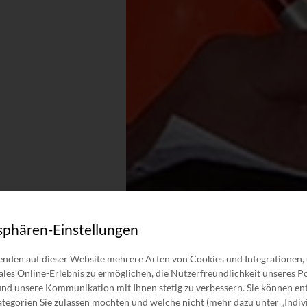
sphären-Einstellungen
nden auf dieser Website mehrere Arten von Cookies und Integrationen,
ales Online-Erlebnis zu ermöglichen, die Nutzerfreundlichkeit unseres Po
nd unsere Kommunikation mit Ihnen stetig zu verbessern. Sie können en
tegorien Sie zulassen möchten und welche nicht (mehr dazu unter „Indiv