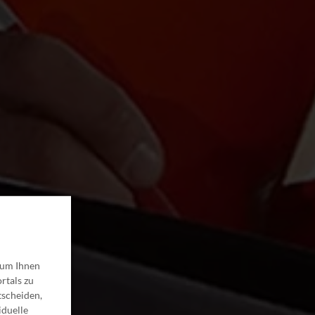
 um Ihnen
rtals zu
tscheiden,
iduelle