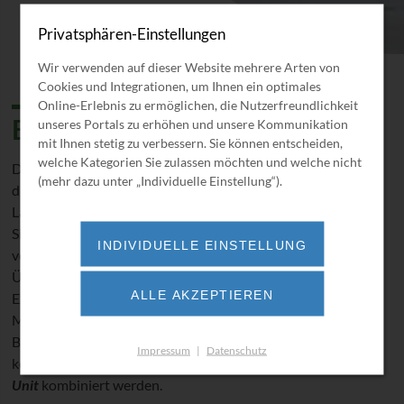
Privatsphären-Einstellungen
Wir verwenden auf dieser Website mehrere Arten von
Cookies und Integrationen, um Ihnen ein optimales
Online-Erlebnis zu ermöglichen, die Nutzerfreundlichkeit
BORSIG Dock Safety Unit
unseres Portals zu erhöhen und unsere Kommunikation
mit Ihnen stetig zu verbessern. Sie können entscheiden,
welche Kategorien Sie zulassen möchten und welche nicht
Die Schiffsbeladung und die Dampfrückführung erfordern
(mehr dazu unter „Individuelle Einstellung“).
die Installation von umfassendem Equipment wie
Ladearme, Dämpfeleitungen, VRU und zusätzliche
Sicherheitseinrichtungen. Der Transport muss gefahrlos
INDIVIDUELLE EINSTELLUNG
vom Dock zur VRU umgesetzt werden. Dazu müssen
Überfüllung, Über- / Unterdruckschutz sowie Brand- und
ALLE AKZEPTIEREN
Explosionsschutz berücksichtigt werden. Die BORSIG
Membrane Technology GmbH bietet dafür kompakte
BORSIG
Dock Safety Units
an. Als integraler Bestandteil
Impressum
|
Datenschutz
können diese Anlagen mit einer BORSIG
Vapour Recovery
Unit
kombiniert werden.