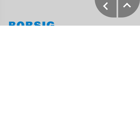
Vent Recovery Systems
Pressestelle der BORSIG GmbH
Egellsstraße 21, 13507 Berlin
Tel. (+49) 030 / 4301-01
Fax (+49) 030 / 4301-2236
info@borsig.de
Fokus­themen
Life Cycle Partnership
Ressourcen
Energie