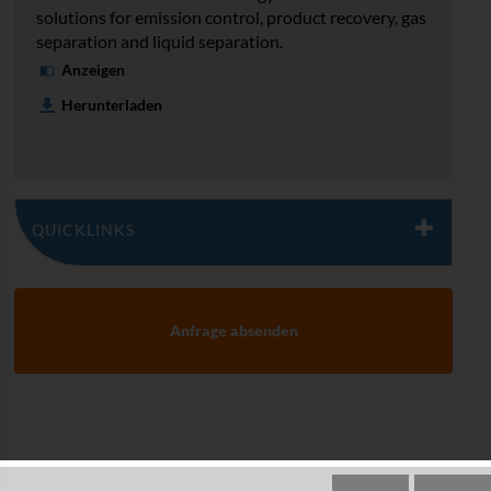
solutions for emission control, product recovery, gas
separation and liquid separation.
Anzeigen
Herunterladen
QUICKLINKS
Vapour Recovery Units
Anfrage absenden
Aromatic Recovery Units
Carbon Retrofit Units
Marine Vapour Recovery Units