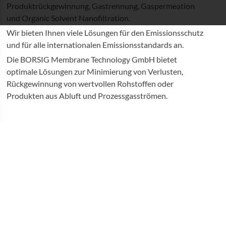
Produktrückgewinnung, Gastrennung, Gaspermeation
und Organic Solvent Nanofiltration.
Wir bieten Ihnen viele Lösungen für den Emissionsschutz
und für alle internationalen Emissionsstandards an.
Die BORSIG Membrane Technology GmbH bietet
optimale Lösungen zur Minimierung von Verlusten,
Rückgewinnung von wertvollen Rohstoffen oder
Produkten aus Abluft und Prozessgasströmen.
BORSIG Service GmbH
Die BORSIG Service GmbH
bietet ihren Kunde:innen der
Energieerzeugung und Industrie neben dem allgemeinen
Service von Anlagen, Apparaten und Kesselbauteilen auch