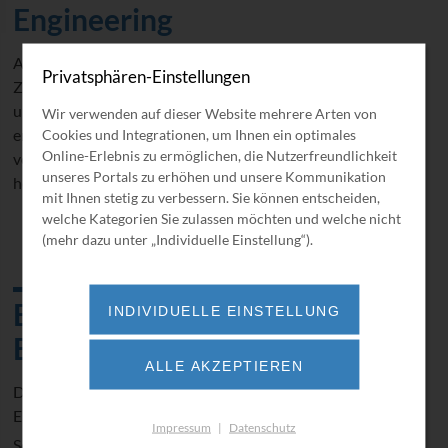
Engineering
Alle BORSIG Produkte stehen für höchste Qualität,
Privatsphären-Einstellungen
Zuverlässigkeit und optimale technische Umsetzung. Da
unsere vielfältigen Produkte alle den Kundenwünschen
Wir verwenden auf dieser Website mehrere Arten von
entsprechend einzeln ausgelegt werden, versteht es sich
Cookies und Integrationen, um Ihnen ein optimales
Online-Erlebnis zu ermöglichen, die Nutzerfreundlichkeit
von selbst, das wir auf dem Gebiet des Engineering
unseres Portals zu erhöhen und unsere Kommunikation
hervorragend aufgestellt sind.
mit Ihnen stetig zu verbessern. Sie können entscheiden,
welche Kategorien Sie zulassen möchten und welche nicht
(mehr dazu unter „Individuelle Einstellung“).
BORSIG Process Heat
INDIVIDUELLE EINSTELLUNG
Exchanger GmbH
ALLE AKZEPTIEREN
Die BORSIG Gruppe verfügt über umfassende
Engineering-Kapazität in allen Geschäftsbereichen.
Impressum
|
Datenschutz
So werden bei der
BORSIG Process Heat Exchanger