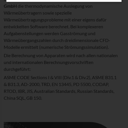
GmbH
die thermodynamische Auslegung von
Wärmeübertragern sowie spezielle
Wärmeübertragungsprobleme mit einer eigens dafür
entwickelten Software berechnet. Bei komplexeren
Aufgabenstellungen werden Gasströmung und
Wärmeübergangszahlen durch dreidimensionale CFD-
Modelle ermittelt (numerische Strömungssimulation).
Die Berechnung von Apparaten wird nach allen nationalen
und internationalen Berechnungsvorschriften
durchgeführt:
ASME CODE Sections I & VIII (Div.1 & Div.2), ASME B31.1
& B31.3, AD-2000, TRD, EN 13445, PD 5500, CODAP,
RTOD, IBR, JIS, Australian Standards, Russian Standards,
China SQL, GB 150.