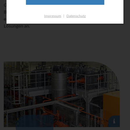
GmbH Kolbenverdichter in horizontaler und vertikaler
Bauform nach Kunden­spezifikation mit allen
Impressum
|
Datenschutz
erforderlichen Anlagen­komponenten als schlüsselfertige
Lösungen an.