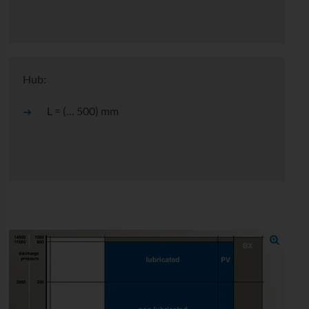
Hub:
L = (… 500) mm