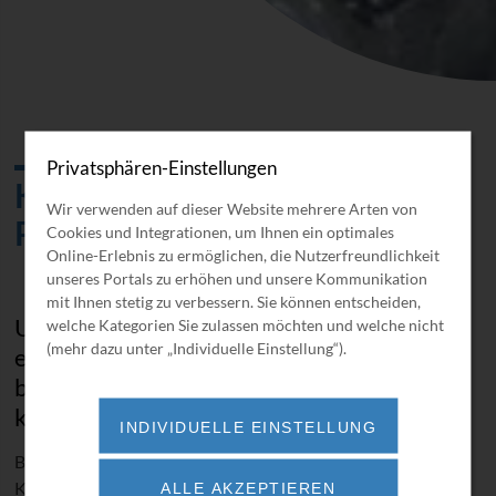
Privatsphären-Einstellungen
Kolbenverdichter für
Wir verwenden auf dieser Website mehrere Arten von
Prozessgase API 618
Cookies und Integrationen, um Ihnen ein optimales
Online-Erlebnis zu ermöglichen, die Nutzerfreundlichkeit
unseres Portals zu erhöhen und unsere Kommunikation
mit Ihnen stetig zu verbessern. Sie können entscheiden,
Unsere Verdichter zeichnen sich durch
welche Kategorien Sie zulassen möchten und welche nicht
(mehr dazu unter „Individuelle Einstellung“).
eine lange Lebens­dauer, hohe Verschleiß­
beständigkeit und niedrige Lebenszyklus­
kosten aus.
INDIVIDUELLE EINSTELLUNG
Basierend auf rund 160 Jahren Erfahrung im Bau von
Kolbenverdichtern, bietet BORSIG ZM Compression
ALLE AKZEPTIEREN