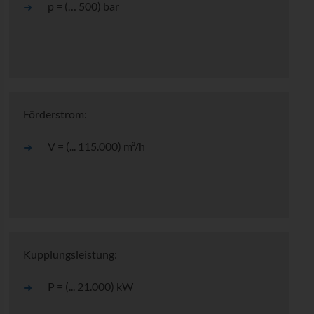
p = (… 500) bar
Förderstrom:
V = (... 115.000) m³/h
Kupplungsleistung:
P = (... 21.000) kW