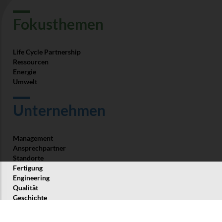
Fokus­themen
Life Cycle Partnership
Ressourcen
Energie
Umwelt
Unter­nehmen
Management
Ansprech­partner
Standorte
Fertigung
Engineering
Qualität
Geschichte
Unternehmerische Verantwortung
Über uns