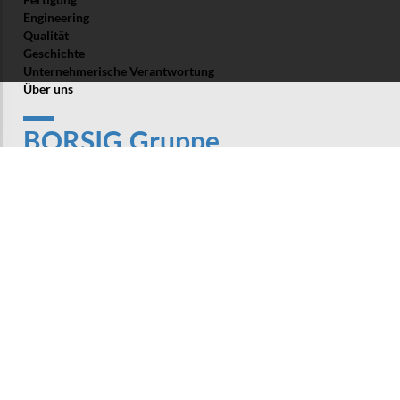
Engineering
Qualität
Geschichte
Unternehmerische Verantwortung
Über uns
BORSIG Gruppe
BORSIG Process Heat Exchanger GmbH
BORSIG ZM Compression GmbH
BORSIG ValveTech GmbH
BORSIG Membrane Technology GmbH
BORSIG Service GmbH
Produkte und Services
Abhitze­systeme
Spaltgas­kühler­systeme
Kratzkühler