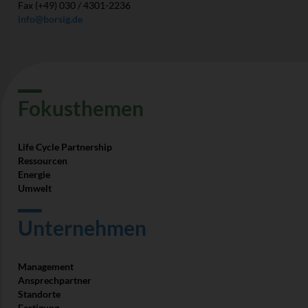
Fax (+49) 030 / 4301-2236
info@borsig.de
Fokus­themen
Life Cycle Partnership
Ressourcen
Energie
Umwelt
Unter­nehmen
Management
Ansprech­partner
Standorte
Fertigung