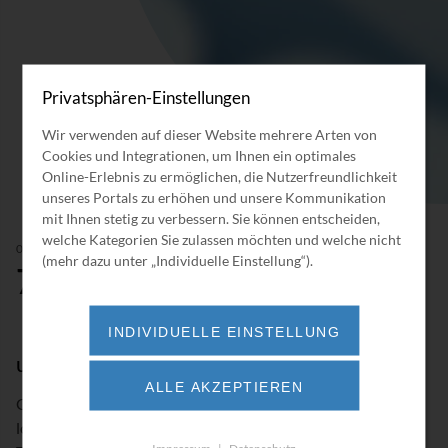
Privatsphären-Einstellungen
Wir verwenden auf dieser Website mehrere Arten von
Cookies und Integrationen, um Ihnen ein optimales
Online-Erlebnis zu ermöglichen, die Nutzerfreundlichkeit
unseres Portals zu erhöhen und unsere Kommunikation
mit Ihnen stetig zu verbessern. Sie können entscheiden,
welche Kategorien Sie zulassen möchten und welche nicht
09/2023
(mehr dazu unter „Individuelle Einstellung“).
75 Jahre Gladbeck
INDIVIDUELLE EINSTELLUNG
und dazu ein Richtfest
ALLE AKZEPTIEREN
Gladbeck, 15.09.2023. Pünktlich um 15 Uhr ging es
los. Bei schönstem Sonnenschein und angenehmen
Impressum
|
Datenschutz