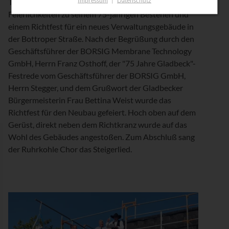
Temperaturen startete der Standort Gladbeck in die
Feierlichkeiten zu seinem 75-jährigen Bestehen und
einem Richtfest für ein neues Verwaltungsgebäude in
der Bottroper Straße. Nach der Begrüßung durch den
Geschäftsführer der BORSIG Membrane Technology
GmbH, Herrn Franz Osthoff, der "75 Jahre Gladbeck"-
Festrede vom Geschäftsführer der BORSIG GmbH,
Herrn Stegger, und dem Grußwort der Gladbecker
Bürgermeisterin Frau Bettina Weist wurde das
Richtfest für den Neubau gefeiert. Hoch oben auf dem
Gerüst, direkt neben dem Richtkranz wurde auf das
Wohl des Gebäudes angestoßen. Zum Abschluß sang
der Ruhrkohle Chor das Steigerlied.