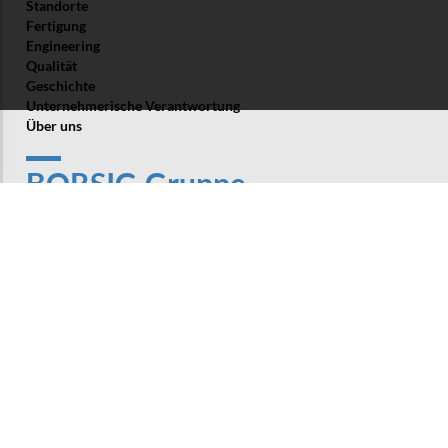
Standorte
Fertigung
Engineering
Qualität
Geschichte
Unternehmerische Verantwortung
Über uns
BORSIG Gruppe
BORSIG Process Heat Exchanger GmbH
BORSIG ZM Compression GmbH
BORSIG ValveTech GmbH
BORSIG Membrane Technology GmbH
BORSIG Service GmbH
Produkte und Services
Abhitze­systeme