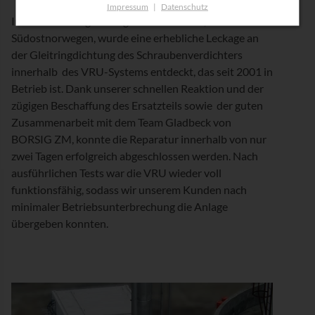
Impressum
|
Datenschutz
In der Esso Norge-Anlage in Fredrikstad,
Südostnorwegen, wurde eine erhebliche Leckage an
der Gleitringdichtung des Schraubenverdichters
innerhalb des VRU-Systems entdeckt, das seit 2001 in
Betrieb ist. Dank unserer schnellen Reaktion und der
zügigen Beschaffung des Ersatzteils sowie der guten
Zusammenarbeit mit dem Team Gladbeck von
BORSIG ZM, konnte die Reparatur innerhalb von nur
zwei Tagen erfolgreich abgeschlossen werden. Nach
ausführlichen Tests war die VRU wieder voll
funktionsfähig, sodass wir unserem Kunden nach
minimaler Betriebsunterbrechung die Anlage
übergeben konnten.