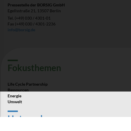
Pressestelle der BORSIG GmbH
Egellsstraße 21, 13507 Berlin
Tel. (+49) 030 / 4301-01
Fax (+49) 030 / 4301-2236
info@borsig.de
Fokus­themen
Life Cycle Partnership
Ressourcen
Energie
Umwelt
Unter­nehmen