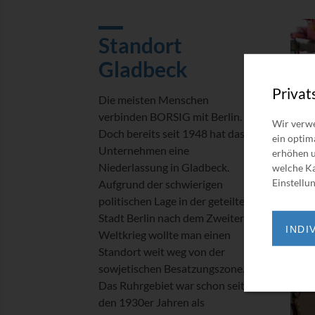
Standort
Gladbeck
Privat
Die meisten Menschen
verbinden BORSIG mit Berlin.
Wir verwe
Doch bereits seit 1948 hat das
ein optim
Unternehmen eine
erhöhen u
Niederlassung in Gladbeck.
welche Ka
Einstellun
Aufgrund der schwierigen
politischen Lage in der geteilten
Stadt Berlin nach dem Zweiten
INDI
Weltkrieg wollte man einen
Standort weit weg von der
sowjetischen Besatzungszone.
Das Ruhrgebiet war schon seit
den 1930er Jahren als