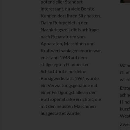
potentieller Standort
interessant, da viele Borsig-
Kunden dort ihren Sitz hatten.
Da im Ruhrgebiet in der
Nachkriegszeit die Nachfrage
nach Reparaturen von
Apparaten, Maschinen und
Kraftwerksanlagen enorm war,
entstand 1948 auf dem
stillgelegten Gladbecker
Währ
Schlachthof eine kleine
Gladb
Borsigwerkstatt. 1961 wurde
wicht
ein Verwaltungsgebäude mit
Erst
einer Fertigungshalle an der
schn
Bottroper Straße errichtet, die
Hind
mit den neusten Maschinen
kurzf
ausgestattet wurde.
West
Zwei