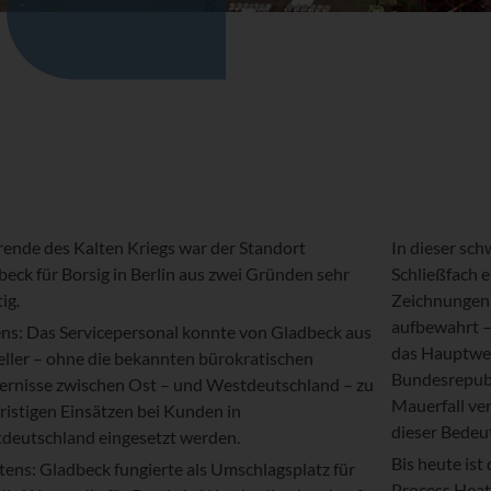
ende des Kalten Kriegs war der Standort
In dieser sch
eck für Borsig in Berlin aus zwei Gründen sehr
Schließfach 
ig.
Zeichnungen,
aufbewahrt – 
ens: Das Servicepersonal konnte von Gladbeck aus
das Hauptwer
eller – ohne die bekannten bürokratischen
Bundesrepubl
ernisse zwischen Ost – und Westdeutschland – zu
Mauerfall ve
ristigen Einsätzen bei Kunden in
dieser Bedeu
deutschland eingesetzt werden.
Bis heute ist
tens: Gladbeck fungierte als Umschlagsplatz für
Process Hea