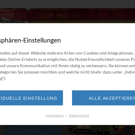
sphären-Einstellungen
nden auf dieser Website mehrere Arten von Cookies und Integrationen,
ales Online-Erlebnis zu ermöglichen, die Nutzerfreundlichkeit unseres Po
nd unsere Kommunikation mit Ihnen stetig zu verbessern. Sie können en
tegorien Sie zulassen möchten und welche nicht (mehr dazu unter „Indiv
g“).
VIDUELLE EINSTELLUNG
ALLE AKZEPTIERE
Impressum
|
Datenschutz