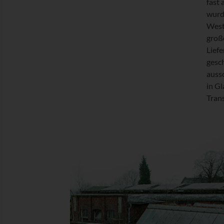
fast 
wurd
West
groß
Lief
gesch
aussc
in Gl
Tran