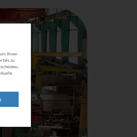
 um Ihnen
rtals zu
tscheiden,
iduelle
N